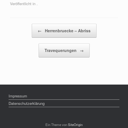
Veröffentlicht in .
Beitragsnavigation
←
Herrenbruecke – Abriss
Travequerungen
→
Impressum
Datenschutzerklärung
Ein Theme von
SiteOrigin